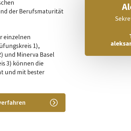
schen
Al
nd der Berufsmaturität
Sekre
r einzelnen
aleksa
üfungskreis 1),
2) und Minerva Basel
s 3) können die
t und mit bester
verfahren