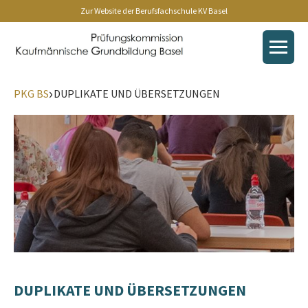
Zur Website der Berufsfachschule KV Basel
›
Informationen zum Qualifikationsverfahren
PKG BS
DUPLIKATE UND ÜBERSETZUNGEN
Prüfungsexpertinnen & -experten
Duplikate & Übersetzungen
DUPLIKATE UND ÜBERSETZUNGEN